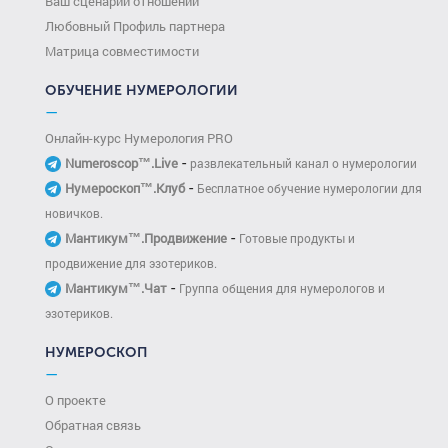
Ваш сценарий отношений
Любовный Профиль партнера
Матрица совместимости
ОБУЧЕНИЕ НУМЕРОЛОГИИ
—
Онлайн-курс Нумерология PRO
-
Numeroscop™.Live
развлекательный канал о нумерологии
-
Нумероскоп™.Клуб
Бесплатное обучение нумерологии для
новичков.
-
Мантикум™.Продвижение
Готовые продукты и
продвижение для эзотериков.
-
Мантикум™.Чат
Группа общения для нумерологов и
эзотериков.
НУМЕРОСКОП
—
О проекте
Обратная связь