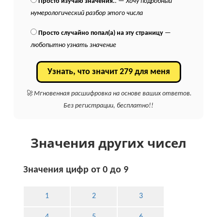
Просто изучаю значения.
. —
Хочу подробный
нумерологический разбор этого числа
Просто случайно попал(а) на эту страницу
—
любопытно узнать значение
Узнать, что значит 279 для меня
🚀 Мгновенная расшифровка на основе ваших ответов.
Без регистрации, бесплатно!!
Значения других чисел
Значения цифр от 0 до 9
1
2
3
4
5
6