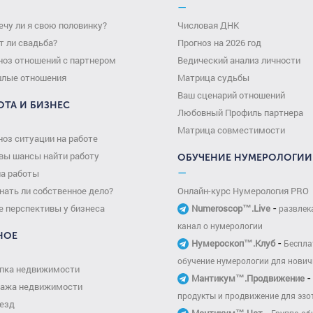
—
ечу ли я свою половинку?
Числовая ДНК
т ли свадьба?
Прогноз на 2026 год
ноз отношений с партнером
Ведический анализ личности
лые отношения
Матрица судьбы
Ваш сценарий отношений
ОТА И БИЗНЕС
Любовный Профиль партнера
Матрица совместимости
ноз ситуации на работе
вы шансы найти работу
ОБУЧЕНИЕ НУМЕРОЛОГИИ
—
а работы
нать ли собственное дело?
Онлайн-курс Нумерология PRO
-
е перспективы у бизнеса
Numeroscop™.Live
развлек
канал о нумерологии
НОЕ
-
Нумероскоп™.Клуб
Беспла
обучение нумерологии для нович
пка недвижимости
-
Мантикум™.Продвижение
ажа недвижимости
продукты и продвижение для эзо
езд
-