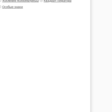
Усиление психоматрицы
Квадрат Пифагора
Особые знаки