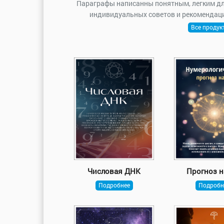
Параграфы написанны понятным, легким для
индивидуальных советов и рекомендаци
Все проду
Числовая ДНК
Прогноз н
Подробнее
Подробн