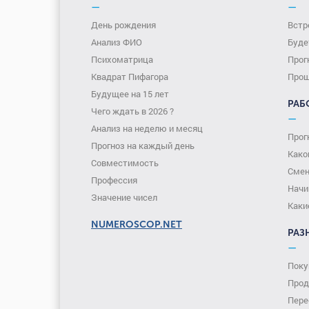
—
—
День рождения
Встр
Анализ ФИО
Буде
Психоматрица
Прог
Квадрат Пифагора
Прош
Будущее на 15 лет
РАБ
Чего ждать в 2026 ?
—
Анализ на неделю и месяц
Прог
Прогноз на каждый день
Како
Совместимость
Смен
Профессия
Начи
Значение чисел
Каки
NUMEROSCOP.NET
РАЗ
—
Поку
Прод
Пере