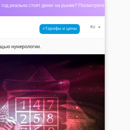
год реально стоят денег на рынке? Посмотрите
RU
⭐Тарифы
и цены
ощью нумерологии.