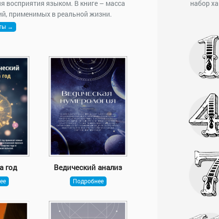
 восприятия языком. В книге – масса
набор ха
й, применимых в реальной жизни.
кты →
а год
Ведический анализ
ее
Подробнее