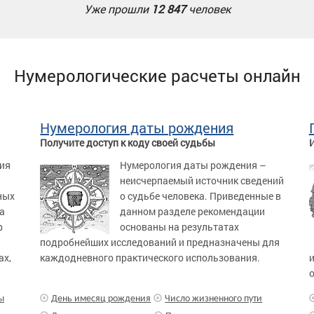
Уже прошли
12 847
человек
Нумерологические расчеты онлайн
Нумерология даты рождения
Получите доступ к коду своей судьбы
И
ия
Нумерология даты рождения –
неисчерпаемый источник сведений
ных
о судьбе человека. Приведенные в
а
данном разделе рекомендации
р
основаны на результатах
подробнейших исследований и предназначены для
ах,
каждодневного практического использования.
и
о
ы
День имесяц рождения
Число жизненного пути