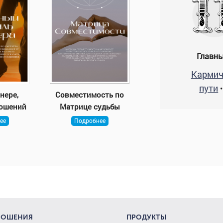
Главны
Кармич
пути
нере,
Совместимость по
ношений
Матрице судьбы
ее
Подробнее
НОШЕНИЯ
ПРОДУКТЫ