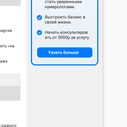
энергия
нить «на
Даже
к разного