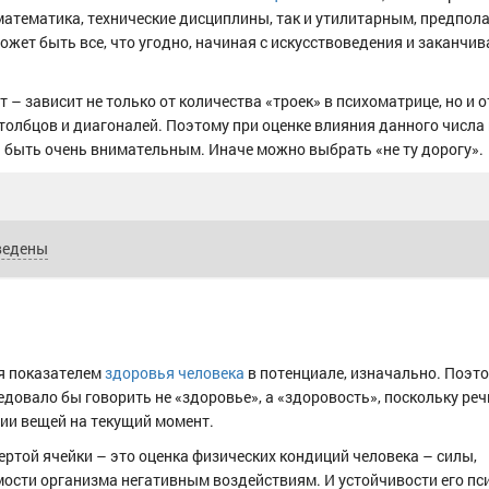
 математика, технические дисциплины, так и утилитарным, предпо
ожет быть все, что угодно, начиная с искусствоведения и заканчив
– зависит не только от количества «троек» в психоматрице, но и о
столбцов и диагоналей. Поэтому при оценке влияния данного числа
и быть очень внимательным. Иначе можно выбрать «не ту дорогу».
ведены
я показателем
здоровья человека
в потенциале, изначально. Поэтом
едовало бы говорить не «здоровье», а «здоровость», поскольку реч
ии вещей на текущий момент.
вертой ячейки – это оценка физических кондиций человека – силы,
ости организма негативным воздействиям. И устойчивости его пс