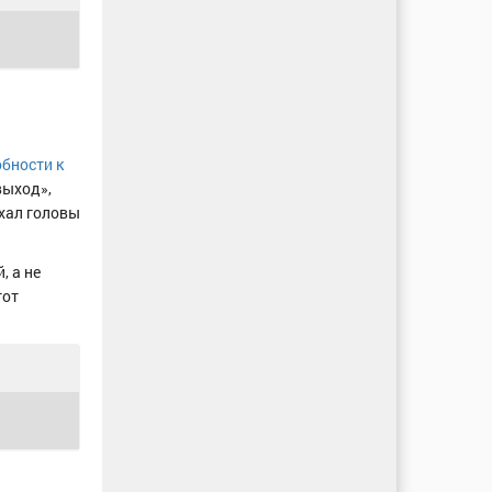
бности к
выход»,
ехал головы
, а не
тот