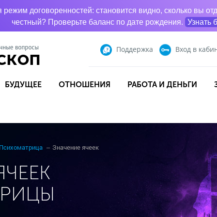
режим договоренностей: становится видно, сколько вы отд
честный? Проверьте баланс по дате рождения.
Узнать 
Поддержка
Вход
в каби
БУДУЩЕЕ
ОТНОШЕНИЯ
РАБОТА И ДЕНЬГИ
Психоматрица
Значение ячеек
ЯЧЕЕК
ТРИЦЫ