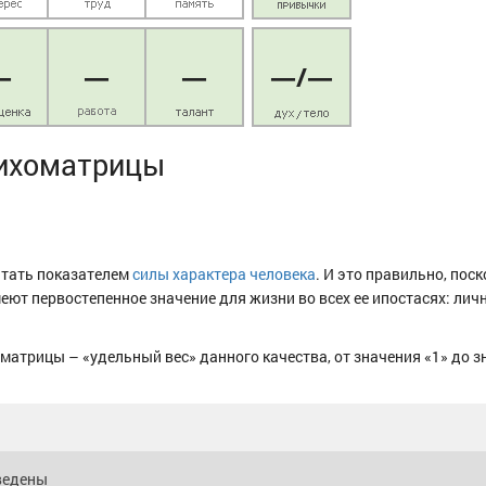
—
—
—
—
/
—
сихоматрицы
итать показателем
силы характера человека
. И это правильно, пос
ют первостепенное значение для жизни во всех ее ипостасях: личн
матрицы – «удельный вес» данного качества, от значения «1» до з
ведены