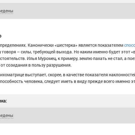
ведены
Ь
определениях. Канонически «шестерка» является показателем
спосо
сту говоря – силы, требующей выхода. Но каким именно будет этот «
тоятельств. Илья Муромец, к примеру, землю пахать не стал, а по
 от созидания в пользу разрушения.
ихоматрице выступает, скорее, в качестве показателя наклонностей
особность человека, следует иметь в виду прежде всего именно э
ка:
ведены