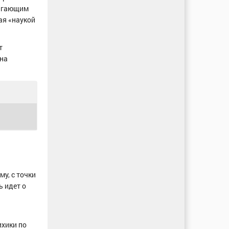
лагающим
ая «наукой
т
 на
у, с точки
ь идет о
ихики по