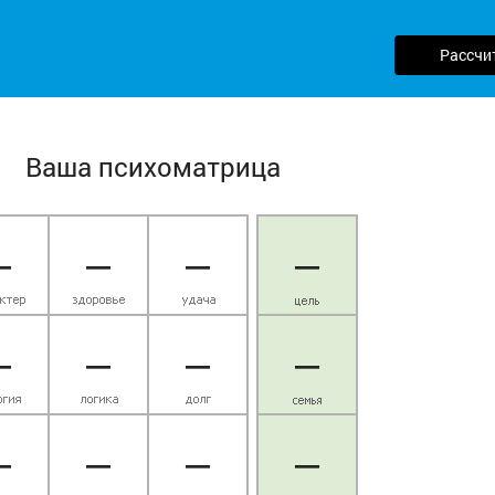
Рассчи
Ваша психоматрица
—
—
—
—
—
—
—
—
—
—
—
—