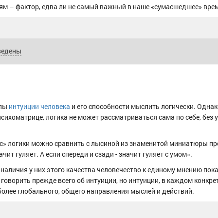
м – фактор, едва ли не самый важный в наше «сумасшедшее» врем
ведены
илы
интуиции человека
и его способности мыслить логически. Однак
ихоматрице, логика не может рассматриваться сама по себе, без 
екс» логики можно сравнить с лысиной из знаменитой миниатюры пр
чит гуляет. А если спереди и сзади - значит гуляет с умом».
 наличия у них этого качества человечество к единому мнению пока
говорить прежде всего об интуиции, но интуиции, в каждом конкре
олее глобального, общего направления мыслей и действий.