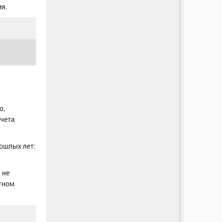
я.
о,
учета
ошлых лет:
 не
тном