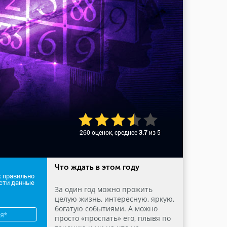
260 оценок, среднее
3.7
из 5
Что ждать в этом году
к правильно
сти данные
За один год можно прожить
целую жизнь, интересную, яркую,
богатую событиями. А можно
просто «проспать» его, плывя по