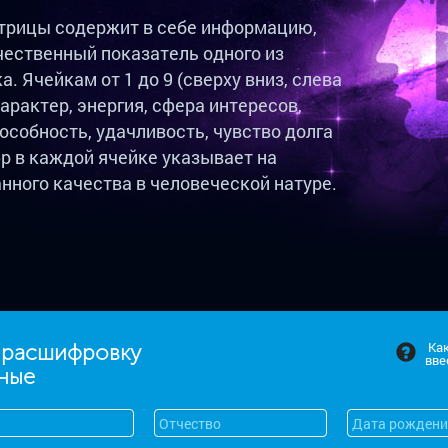
трицы содержит в себе информацию,
чественный показатель одного из
. Ячейкам от 1 до 9 (сверху вниз, слева
арактер, энергия, сфера интересов,
пособность, удачливость, чувство долга
р в каждой ячейке указывает на
нного качества в человеческой натуре.
Ка
 расшифровку
вве
нные