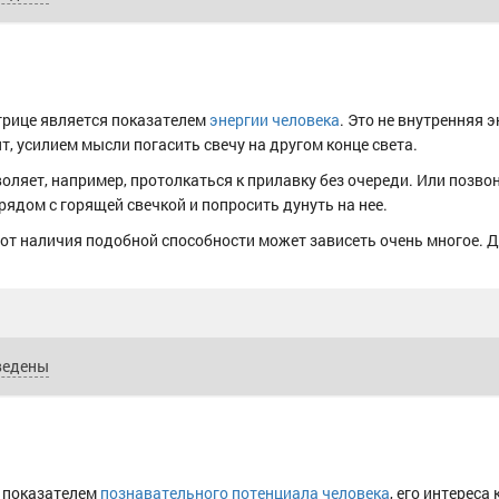
трице является показателем
энергии человека
. Это не внутренняя 
т, усилием мысли погасить свечу на другом конце света.
воляет, например, протолкаться к прилавку без очереди. Или позво
 рядом с горящей свечкой и попросить дунуть на нее.
да от наличия подобной способности может зависеть очень многое. 
ведены
я показателем
познавательного потенциала человека
, его интереса 