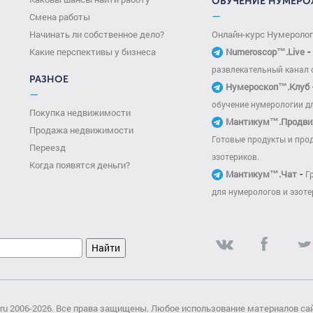
ОБУЧЕНИЕ НУМЕРО
—
Смена работы
Начинать ли собственное дело?
Онлайн-курс Нумероло
-
Какие перспективы у бизнеса
Numeroscop™.Live
развлекательный канал 
РАЗНОЕ
Нумероскоп™.Клуб
—
обучение нумерологии д
Покупка недвижимости
Мантикум™.Продви
Продажа недвижимости
Готовые продукты и про
Переезд
эзотериков.
Когда появятся деньги?
-
Мантикум™.Чат
Г
для нумерологов и эзоте
.ru 2006-2026. Все права защищены. Любое использование материалов са