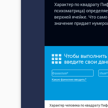
Характер по квадрату Пиф
психоматрица) определяе
верхней ячейке. Что само 
значение придает нумеро
Чтобы выполнить
введите свои да
Какую фамилию вводить?
Характер человека по квадрату Пифа