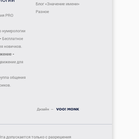
ЛОГИИ
Блог «Значение имени»
Разное
гия PRO
о нумерологии
-
Бесплатное
ля новичков.
-
жение
движение для
руппа общения
риков.
йта допускается только с разрешения