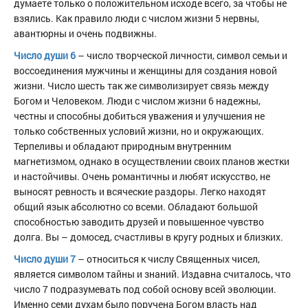
думаете только о положительном исходе всего, за чтобы не
взялись. Как правило люди с числом жизни 5 нервны,
авантюрны и очень подвижны.
Число души 6
– число творческой личности, символ семьи и
воссоединения мужчины и женщины для создания новой
жизни. Число шесть так же символизирует связь между
Богом и Человеком. Люди с числом жизни 6 надежны,
честны и способны добиться уважения и улучшения не
только собственных условий жизни, но и окружающих.
Терпеливы и обладают природным внутренним
магнетизмом, однако в осуществлении своих планов жестки
и настойчивы. Очень романтичны и любят искусство, не
выносят ревность и всяческие раздоры. Легко находят
общий язык абсолютно со всеми. Обладают большой
способностью заводить друзей и повышенное чувство
долга. Вы – домосед, счастливы в кругу родных и близких.
Число души 7
– относиться к числу Священных чисел,
является символом тайны и знаний. Издавна считалось, что
число 7 подразумевать под собой основу всей эволюции.
Именно семи духам было поручена Богом власть над