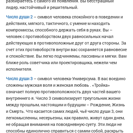
разбираетесь с самого их появления. Вы бесстрашный
лидер, настойчивый и решительный.
Число души 2
– символ человека спокойного в поведении и
действиях, мягкого, тактичного, с умение м находить
компромиссы, способного держать себя в руках. Вы –
человек с противоборством двух равносильных начал
действующих в противоположные друг от друга стороны. За
счет этих противоборств внутри вас сохраняется равновесие
и спокойствие. Вы легко подчиняемы, пассивны и мягки. Вам
ближе роль советчика или проектировщика, нежели чем
исполнителя.
Число души 3
– символ человека-Универсума. В вас воедино
сложены мужская воля и женская любовь . «Тройка»
означает полную противоположность двух частей вашего
внутреннего я. Число 3 символизирует треугольник жизни
между прошлым, настоящим и будущим – Рождение, Жизнь
и Смерть. Что касается самих людей, чьё число души 3, они
легкомысленны, несерьезны, как правило, живут один днем,
не обращая внимания на повседневную суету. Эти люди не
способны единолично справиться с самим собой, раскрыть