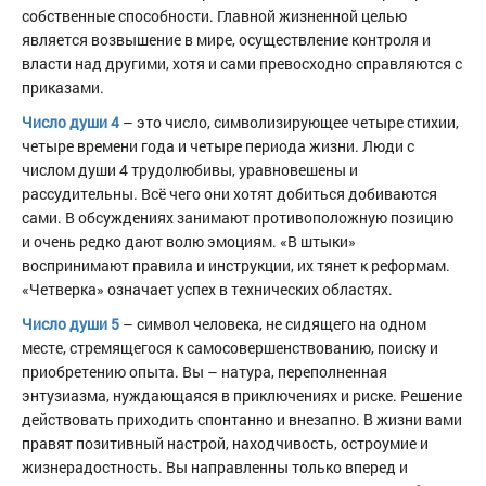
собственные способности. Главной жизненной целью
является возвышение в мире, осуществление контроля и
власти над другими, хотя и сами превосходно справляются с
приказами.
Число души 4
– это число, символизирующее четыре стихии,
четыре времени года и четыре периода жизни. Люди с
числом души 4 трудолюбивы, уравновешены и
рассудительны. Всё чего они хотят добиться добиваются
сами. В обсуждениях занимают противоположную позицию
и очень редко дают волю эмоциям. «В штыки»
воспринимают правила и инструкции, их тянет к реформам.
«Четверка» означает успех в технических областях.
Число души 5
– символ человека, не сидящего на одном
месте, стремящегося к самосовершенствованию, поиску и
приобретению опыта. Вы – натура, переполненная
энтузиазма, нуждающаяся в приключениях и риске. Решение
действовать приходить спонтанно и внезапно. В жизни вами
правят позитивный настрой, находчивость, остроумие и
жизнерадостность. Вы направленны только вперед и