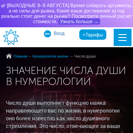
🌿 [ВЫХОДНЫЕ 8–9 АВГУСТА] Время собирать аргументы,
а не силы для рывка. Какие ваши достижения за год
реально стоят денег на рынке? Посмотрите личный расчет
стоимости.
Узнать больше →
Вход
⭐Тарифы
Главная
Нумерология имени
Число души
ЗНАЧЕНИЕ ЧИСЛА ДУШИ
В НУМЕРОЛОГИИ
Число души выполняет функцию маяка
направляющего вас по жизни, в нумерологии
оно более известно как число душевного
стремления. Это число, отвечающее за ваши