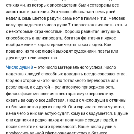
стихиями, из которых впоследствии были сотворены все
животные и растения. Это число обозначает семь дней
недели, семь цветов радуги, семь нот в гамме и т.д. Человек
кому принадлежит число души 7 творческая личность хоть и
с некоторыми странностями. Хорошо развитая интуиция,
способность анализировать, богатая фантазия и яркое
воображение – характерные черты таких людей. Как
правило, из таких людей выходят художники, поэты или
другие деятели искусства.
Число души 8
– это число материального успеха, число
надежных людей способных доводить все до совершенства.
С одной стороны - это число тотального переворота или
революции, а с другой – религиозную приверженность,
философские мышления и неотвратимую перспективу,
охватывающую все действия. Люди с число души 8 отличны
от большинства других людей. Они скрывают свои чувства,
из-за чего о них зачастую судят, кому как вздумается. В душе
они одиноки и редко находят понимание среди людей, а
после смерти их часто превозносят. Ваше число души в
профессиональной сфере означает успех в бизнесе,