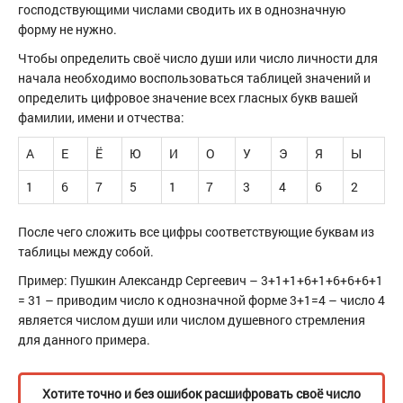
господствующими числами сводить их в однозначную
форму не нужно.
Чтобы определить своё число души или число личности для
начала необходимо воспользоваться таблицей значений и
определить цифровое значение всех гласных букв вашей
фамилии, имени и отчества:
А
Е
Ё
Ю
И
О
У
Э
Я
Ы
1
6
7
5
1
7
3
4
6
2
После чего сложить все цифры соответствующие буквам из
таблицы между собой.
Пример: Пушкин Александр Сергеевич – 3+1+1+6+1+6+6+6+1
= 31 – приводим число к однозначной форме 3+1=4 – число 4
является числом души или числом душевного стремления
для данного примера.
Хотите точно и без ошибок расшифровать своё число