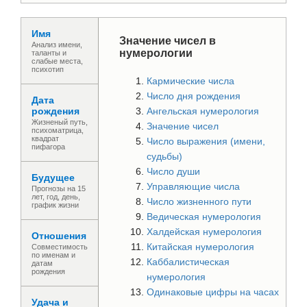
Имя
Значение чисел в
Анализ имени,
нумерологии
таланты и
слабые места,
психотип
Кармические числа
Число дня рождения
Дата
рождения
Ангельская нумерология
Жизненый путь,
Значение чисел
психоматрица,
квадрат
Число выражения (имени,
пифагора
судьбы)
Число души
Будущее
Управляющие числа
Прогнозы на 15
лет, год, день,
Число жизненного пути
график жизни
Ведическая нумерология
Халдейская нумерология
Отношения
Китайская нумерология
Совместимость
по именам и
Каббалистическая
датам
рождения
нумерология
Одинаковые цифры на часах
Удача и