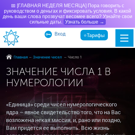
📅 [ГЛАВНАЯ НЕДЕЛЯ МЕСЯЦА] Пора говорить с
руководством о деньгах и фиксировать условия. В какой
день ваши слова прозвучат весомее всего? Узнайте свои
сильные даты.
Узнать больше →
Вход
⭐Тарифы
Главная
Значение чисел
Число 1
ЗНАЧЕНИЕ ЧИСЛА 1 В
НУМЕРОЛОГИИ
«Единица» среди чисел нумерологического
ядра – явное свидетельство того, что на Вас
возложена некая миссия, и, рано или поздно,
Вам придется ее выполнить. Всю жизнь