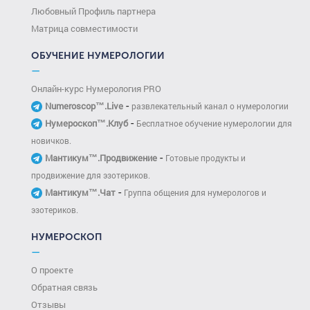
Любовный Профиль партнера
Матрица совместимости
ОБУЧЕНИЕ НУМЕРОЛОГИИ
—
Онлайн-курс Нумерология PRO
-
Numeroscop™.Live
развлекательный канал о нумерологии
-
Нумероскоп™.Клуб
Бесплатное обучение нумерологии для
новичков.
-
Мантикум™.Продвижение
Готовые продукты и
продвижение для эзотериков.
-
Мантикум™.Чат
Группа общения для нумерологов и
эзотериков.
НУМЕРОСКОП
—
О проекте
Обратная связь
Отзывы