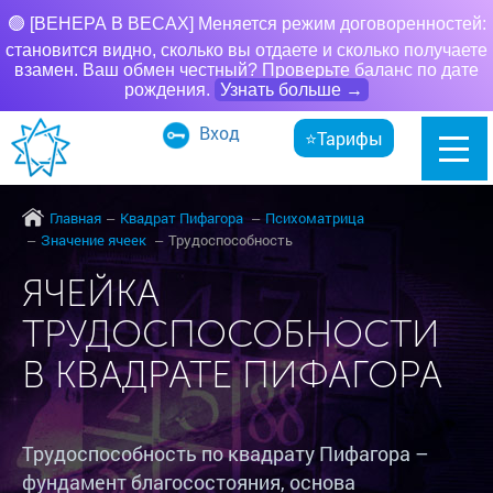
🟢 [ВЕНЕРА В ВЕСАХ] Меняется режим договоренностей:
становится видно, сколько вы отдаете и сколько получаете
взамен. Ваш обмен честный? Проверьте баланс по дате
рождения.
Узнать больше →
Вход
⭐Тарифы
Главная
Квадрат Пифагора
Психоматрица
Значение ячеек
Трудоспособность
ЯЧЕЙКА
ТРУДОСПОСОБНОСТИ
В КВАДРАТЕ ПИФАГОРА
Трудоспособность по квадрату Пифагора –
фундамент благосостояния, основа