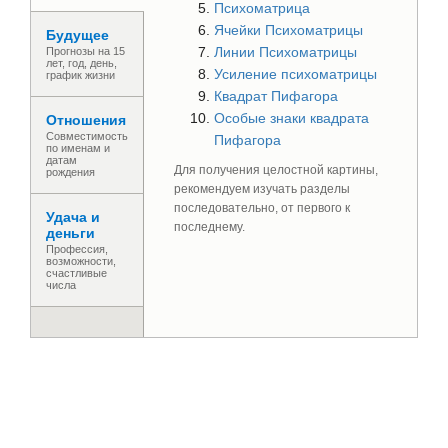
Психоматрица
Ячейки Психоматрицы
Будущее
Линии Психоматрицы
Прогнозы на 15
лет, год, день,
Усиление психоматрицы
график жизни
Квадрат Пифагора
Особые знаки квадрата
Отношения
Совместимость
Пифагора
по именам и
датам
Для получения целостной картины,
рождения
рекомендуем изучать разделы
последовательно, от первого к
Удача и
последнему.
деньги
Профессия,
возможности,
счастливые
числа