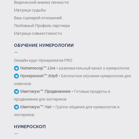
Ведический анализ личности
Матрица судьбы
Ваш сценарий отношений
Любовный Профиль партнера
Матрица совместимости
ОБУЧЕНИЕ НУМЕРОЛОГИИ
—
Онлайн-курс Нумерология PRO
-
Numeroscop™.Live
развлекательный канал о нумерологии
-
Нумероскоп™.Клуб
Бесплатное обучение нумерологии для
новичков.
-
Мантикум™.Продвижение
Готовые продукты и
продвижение для эзотериков.
-
Мантикум™.Чат
Группа общения для нумерологов и
эзотериков.
НУМЕРОСКОП
—