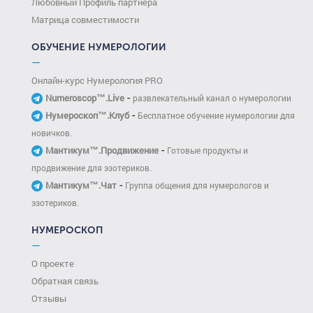
Любовный Профиль партнера
Матрица совместимости
ОБУЧЕНИЕ НУМЕРОЛОГИИ
—
Онлайн-курс Нумерология PRO
-
Numeroscop™.Live
развлекательный канал о нумерологии
-
Нумероскоп™.Клуб
Бесплатное обучение нумерологии для
новичков.
-
Мантикум™.Продвижение
Готовые продукты и
продвижение для эзотериков.
-
Мантикум™.Чат
Группа общения для нумерологов и
эзотериков.
НУМЕРОСКОП
—
О проекте
Обратная связь
Отзывы