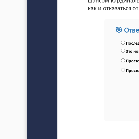
шансом кардинальн
как и отказаться 
🎯 Отв
Послед
Это н
Просто
Просто