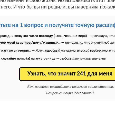
о изменить свою жизнь. Но использовать этот шанс
от него. И что бы вы ни решили, вы наверняка пожа
етьте на 1 вопрос и получите точную расши
ние дни вижу это число повсюду (часы, чеки, номера)
—
чувствую, что
омер моей квартиры/дома/машины/..
—
интересно, что значит мой ли
 изучаю значения.
. —
Хочу подробный нумерологический разбор этого ч
 случайно попал(а) на эту страницу
—
любопытно узнать значение
Узнать, что значит 241 для меня
🚀 Мгновенная расшифровка на основе ваших ответов.
Без регистрации, бесплатно!!