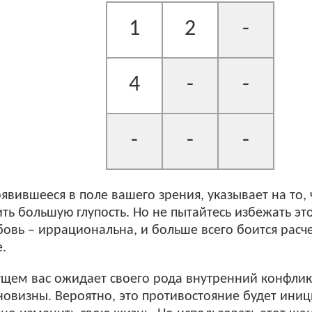
1
2
-
4
-
-
-
-
-
оявившееся в поле вашего зрения, указывает на то,
ть большую глупость. Но не пытайтесь избежать это
овь – иррациональна, и больше всего боится расч
.
щем вас ожидает своего рода внутренний конфли
новизны. Вероятно, это противостояние будет ини