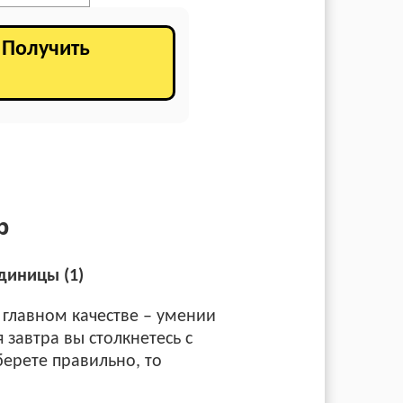
. Получить
р
диницы (1)
 главном качестве – умении
завтра вы столкнетесь с
берете правильно, то