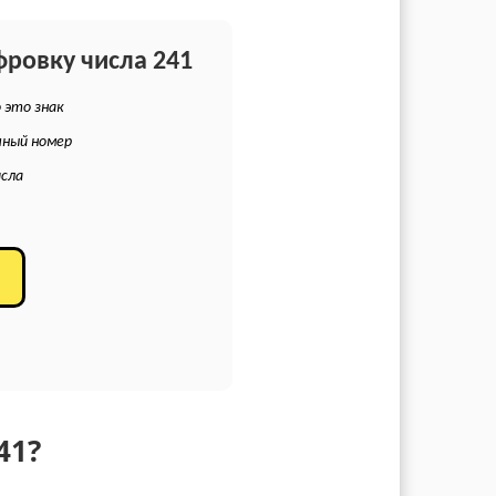
фровку числа 241
 это знак
чный номер
исла
41?