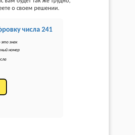
 вам будет так же трудно,
леете о своем решении.
фровку числа 241
 это знак
чный номер
исла