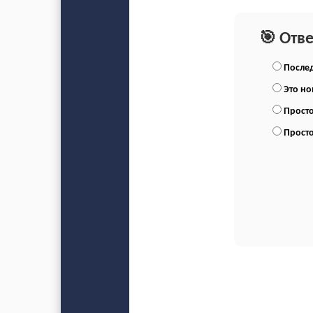
🎯 Отв
Послед
Это н
Просто
Просто