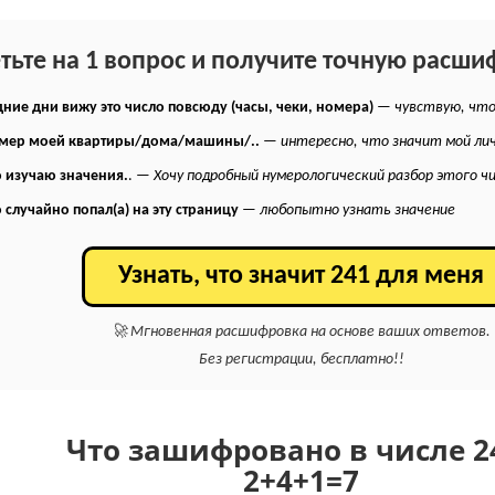
етьте на 1 вопрос и получите точную расши
ние дни вижу это число повсюду (часы, чеки, номера)
—
чувствую, что
омер моей квартиры/дома/машины/..
—
интересно, что значит мой ли
 изучаю значения.
. —
Хочу подробный нумерологический разбор этого ч
 случайно попал(а) на эту страницу
—
любопытно узнать значение
Узнать, что значит 241 для меня
🚀 Мгновенная расшифровка на основе ваших ответов.
Без регистрации, бесплатно!!
Что зашифровано в числе 2
2+
4+
1
=
7