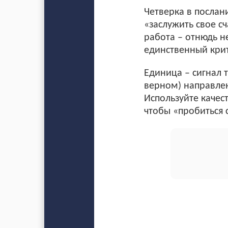
Четверка в послан
«заслужить свое с
работа – отнюдь н
единственный крит
Единица – сигнал 
верном) направлен
Используйте качест
чтобы «пробиться 