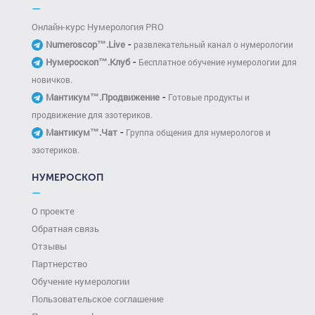
—
Онлайн-курс Нумерология PRO
-
Numeroscop™.Live
развлекательный канал о нумерологии
-
Нумероскоп™.Клуб
Бесплатное обучение нумерологии для
новичков.
-
Мантикум™.Продвижение
Готовые продукты и
продвижение для эзотериков.
-
Мантикум™.Чат
Группа общения для нумерологов и
эзотериков.
НУМЕРОСКОП
—
О проекте
Обратная связь
Отзывы
Партнерство
Обучение нумерологии
Пользовательское соглашение