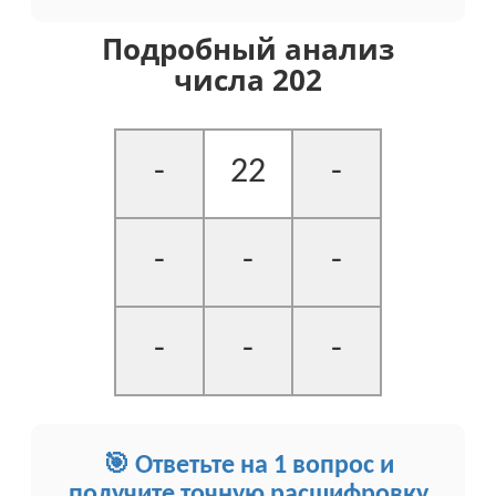
Подробный анализ
числа 202
-
22
-
-
-
-
-
-
-
🎯 Ответьте на 1 вопрос и
получите точную расшифровку