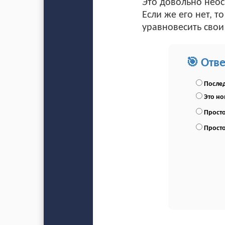
Это довольно неос
Если же его нет, т
уравновесить свои
🎯 Отв
Послед
Это н
Просто
Просто