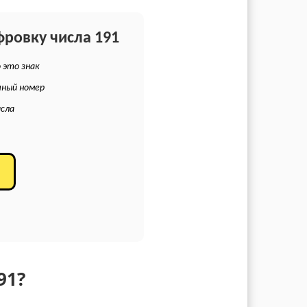
фровку числа 191
 это знак
чный номер
исла
91?