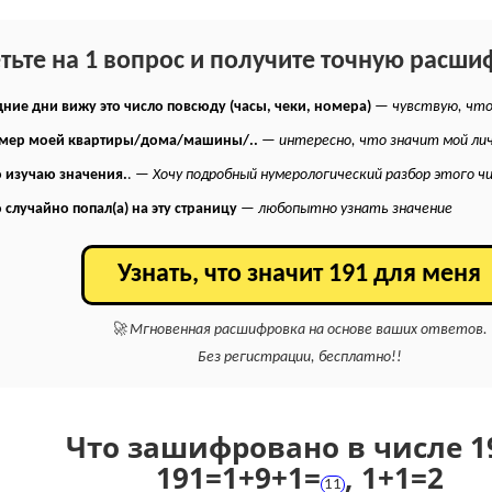
етьте на 1 вопрос и получите точную расши
ние дни вижу это число повсюду (часы, чеки, номера)
—
чувствую, что
омер моей квартиры/дома/машины/..
—
интересно, что значит мой ли
 изучаю значения.
. —
Хочу подробный нумерологический разбор этого ч
 случайно попал(а) на эту страницу
—
любопытно узнать значение
Узнать, что значит 191 для меня
🚀 Мгновенная расшифровка на основе ваших ответов.
Без регистрации, бесплатно!!
Что зашифровано в числе 1
191
=
1+
9+
1
=
,
1+
1
=
2
11