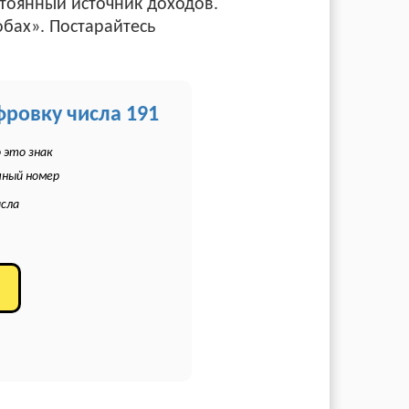
стоянный источник доходов.
обах». Постарайтесь
фровку числа 191
 это знак
чный номер
исла