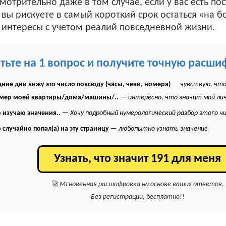
мотрительно даже в том случае, если у вас есть по
о вы рискуете в самый короткий срок остаться «на б
 интересы с учетом реалий повседневной жизни.
етьте на 1 вопрос и получите точную расши
ние дни вижу это число повсюду (часы, чеки, номера)
—
чувствую, что
омер моей квартиры/дома/машины/..
—
интересно, что значит мой ли
 изучаю значения.
. —
Хочу подробный нумерологический разбор этого ч
 случайно попал(а) на эту страницу
—
любопытно узнать значение
Узнать, что значит 191 для меня
🚀 Мгновенная расшифровка на основе ваших ответов.
Без регистрации, бесплатно!!