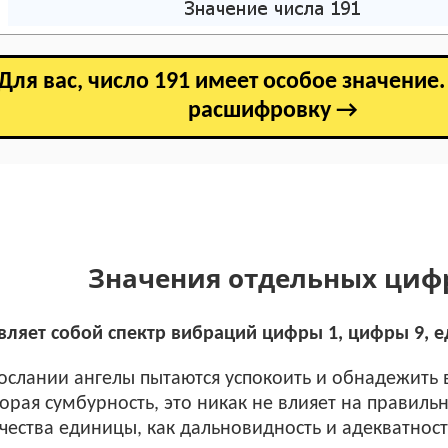
Для вас, число 191 имеет особое значение
расшифровку →
Значения отдельных циф
вляет собой спектр вибраций цифры 1, цифры 9, е
ослании ангелы пытаются успокоить и обнадежить в
торая сумбурность, это никак не влияет на правиль
ачества единицы, как дальновидность и адекватнос