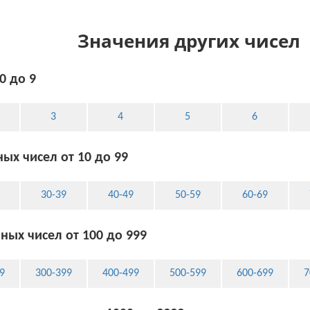
Значения других чисел
0 до 9
3
4
5
6
ых чисел от 10 до 99
30-39
40-49
50-59
60-69
ных чисел от 100 до 999
9
300-399
400-499
500-599
600-699
7