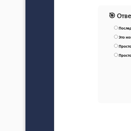
🎯 Отв
Послед
Это н
Просто
Просто