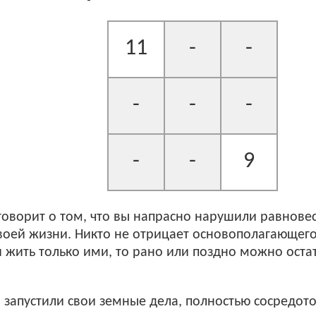
11
-
-
-
-
-
-
-
9
говорит о том, что вы напрасно нарушили равнов
воей жизни. Никто не отрицает основополагающего
 жить только ими, то рано или поздно можно остат
 запустили свои земные дела, полностью сосредот