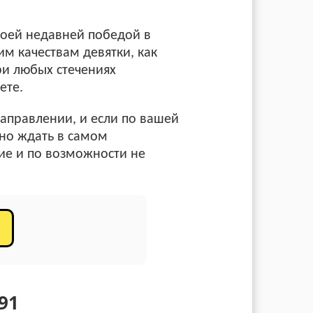
своей недавней победой в
м качествам девятки, как
ри любых стечениях
ете.
направлении, и если по вашей
жно ждать в самом
вие и по возможности не
91