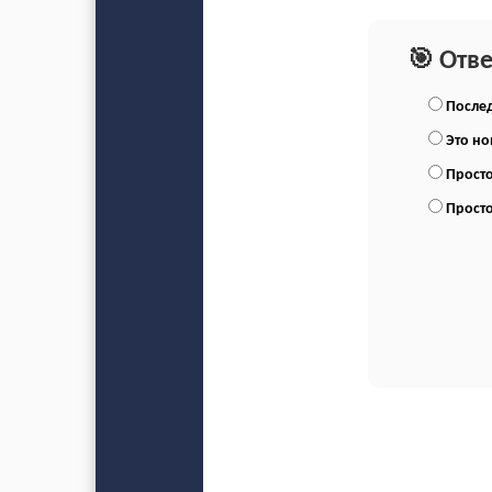
🎯 Отв
Послед
Это н
Просто
Просто