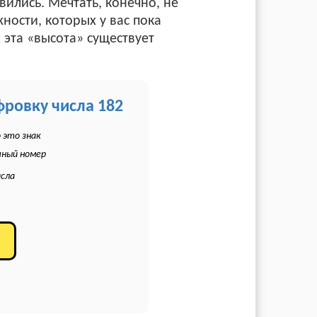
ились. Мечтать, конечно, не
ности, которых у вас пока
о эта «высота» существует
фровку числа 182
 это знак
чный номер
исла