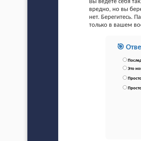
Вы ведете себя та
вредно, но вы бер
нет. Берегитесь. П
только в вашем в
🎯 Отв
Послед
Это н
Просто
Просто