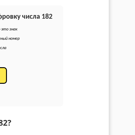
фровку числа 182
 это знак
чный номер
исла
82?