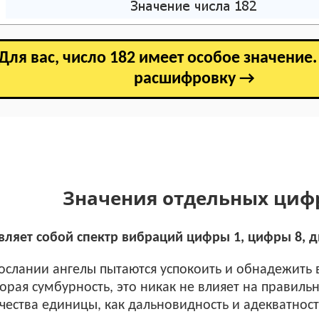
Для вас, число 182 имеет особое значение
расшифровку →
Значения отдельных циф
вляет собой спектр вибраций цифры 1, цифры 8, д
ослании ангелы пытаются успокоить и обнадежить в
торая сумбурность, это никак не влияет на правиль
ачества единицы, как дальновидность и адекватнос