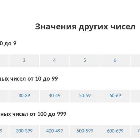
Значения других чисел
0 до 9
3
4
5
6
ых чисел от 10 до 99
30-39
40-49
50-59
60-69
ных чисел от 100 до 999
9
300-399
400-499
500-599
600-699
7