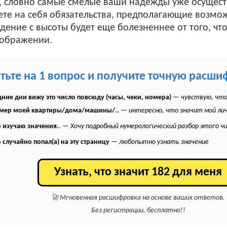
к, словно самые смелые ваши надежды уже осуществ
ете на себя обязательства, предполагающие возмож
адение с высоты будет еще болезненнее от того, чт
оображении.
етьте на 1 вопрос и получите точную расши
ние дни вижу это число повсюду (часы, чеки, номера)
—
чувствую, что
омер моей квартиры/дома/машины/..
—
интересно, что значит мой ли
 изучаю значения.
. —
Хочу подробный нумерологический разбор этого ч
 случайно попал(а) на эту страницу
—
любопытно узнать значение
Узнать, что значит 182 для меня
🚀 Мгновенная расшифровка на основе ваших ответов.
Без регистрации, бесплатно!!