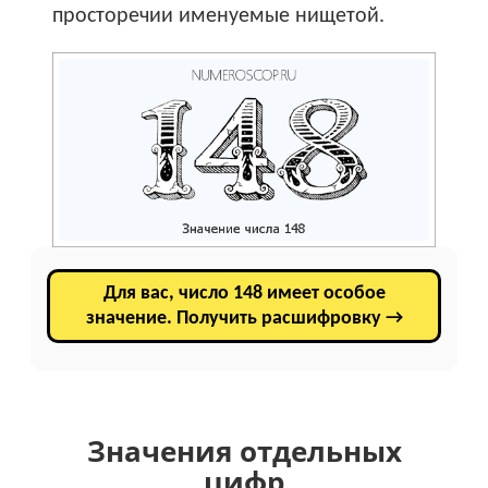
просторечии именуемые нищетой.
Для вас, число 148 имеет особое
значение. Получить расшифровку →
Значения отдельных
цифр