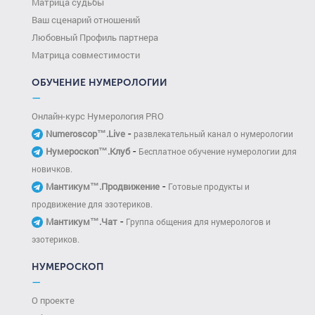
Матрица судьбы
Ваш сценарий отношений
Любовный Профиль партнера
Матрица совместимости
ОБУЧЕНИЕ НУМЕРОЛОГИИ
—
Онлайн-курс Нумерология PRO
-
Numeroscop™.Live
развлекательный канал о нумерологии
-
Нумероскоп™.Клуб
Бесплатное обучение нумерологии для
новичков.
-
Мантикум™.Продвижение
Готовые продукты и
продвижение для эзотериков.
-
Мантикум™.Чат
Группа общения для нумерологов и
эзотериков.
НУМЕРОСКОП
—
О проекте