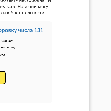
 «объект» несвободны. И
ельств. Но и они могут
о изобретательности.
фровку числа 131
 это знак
чный номер
исла