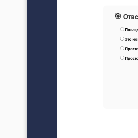
🎯 Отв
Послед
Это н
Просто
Просто