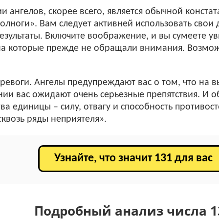
и ангелов, скорее всего, является обычной констат
полноги». Вам следует активней использовать свои 
зультаты. Включите воображение, и вы сумеете у
на которые прежде не обращали внимания. Возмож
тревоги. Ангелы предупреждают вас о том, что на в
ии вас ожидают очень серьезные препятствия. И о
ва единицы – силу, отвагу и способность противост
сквозь ряды неприятеля».
Узнайте, что значит 131 для вас
Подробный анализ числа 1