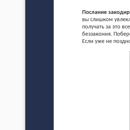
Послание закодиро
вы слишком увлекл
получать за это вс
беззакония. Побере
Если уже не поздн