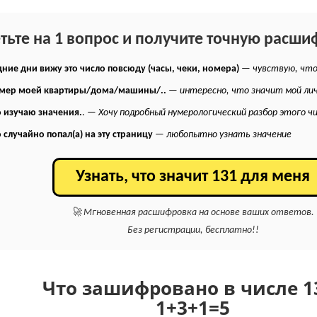
етьте на 1 вопрос и получите точную расши
ние дни вижу это число повсюду (часы, чеки, номера)
—
чувствую, что
омер моей квартиры/дома/машины/..
—
интересно, что значит мой ли
 изучаю значения.
. —
Хочу подробный нумерологический разбор этого ч
 случайно попал(а) на эту страницу
—
любопытно узнать значение
Узнать, что значит 131 для меня
🚀 Мгновенная расшифровка на основе ваших ответов.
Без регистрации, бесплатно!!
Что зашифровано в числе 1
1+
3+
1
=
5