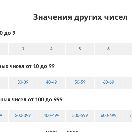
Значения других чисел
0 до 9
3
4
5
6
ых чисел от 10 до 99
30-39
40-49
50-59
60-69
ных чисел от 100 до 999
9
300-399
400-499
500-599
600-699
7