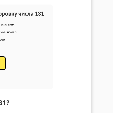
фровку числа 131
 это знак
чный номер
исла
31?