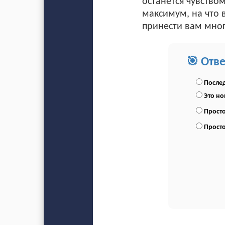
останется чувство
максимум, на что 
принести вам мног
🎯 Отв
Послед
Это н
Просто
Просто