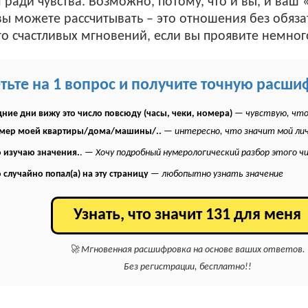
м ради чувства. Возможно, потому, что и вы, и ваш
вы можете рассчитывать – это отношения без обязат
о счастливых мгновений, если вы проявите немног
етьте на 1 вопрос и получите точную расши
ние дни вижу это число повсюду (часы, чеки, номера)
—
чувствую, что
омер моей квартиры/дома/машины/..
—
интересно, что значит мой ли
 изучаю значения.
. —
Хочу подробный нумерологический разбор этого ч
 случайно попал(а) на эту страницу
—
любопытно узнать значение
Узнать, что значит 131 для меня
🚀 Мгновенная расшифровка на основе ваших ответов.
Без регистрации, бесплатно!!