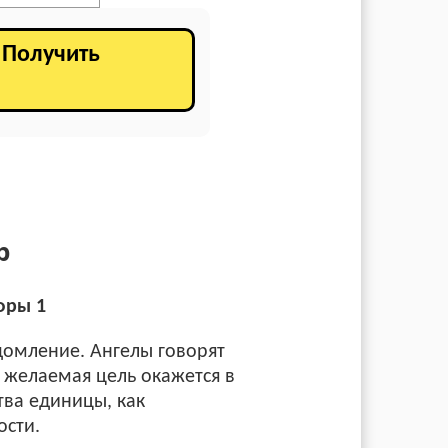
. Получить
р
фры 1
домление. Ангелы говорят
о желаемая цель окажется в
тва единицы, как
ости.