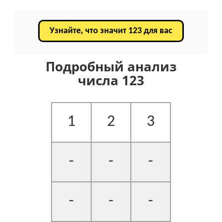
Узнайте, что значит 123 для вас
Подробный анализ
числа 123
1
2
3
-
-
-
-
-
-