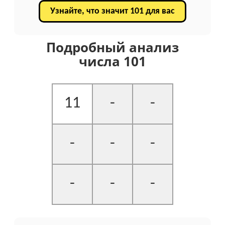
Узнайте, что значит 101 для вас
Подробный анализ
числа 101
11
-
-
-
-
-
-
-
-