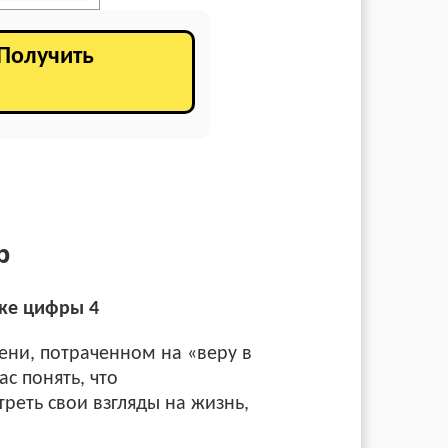
 Получить
р
кже цифры 4
мени, потраченном на «веру в
с понять, что
реть свои взгляды на жизнь,