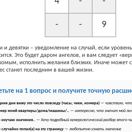
4
-
-
-
-
9
и и девятки – уведомление на случай, если уровень
тся. Это будет даром ангелов, и вам следует «вер
мым, исполнить желания близких. Иначе может слу
с станет последним в вашей жизни.
етьте на 1 вопрос и получите точную расш
ние дни вижу это число повсюду (часы, чеки, номера)
—
чувствую, что
омер моей квартиры/дома/машины/..
—
интересно, что значит мой ли
 изучаю значения.
. —
Хочу подробный нумерологический разбор этого ч
 случайно попал(а) на эту страницу
—
любопытно узнать значение