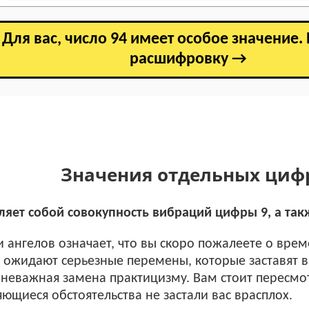
Для вас, число 94 имеет особое значение.
расшифровку →
Значения отдельных циф
ляет собой совокупность вибраций цифры 9, а та
и ангелов означает, что вы скоро пожалеете о вре
с ожидают серьезные перемены, которые заставят ва
неважная замена практицизму. Вам стоит пересмот
ющиеся обстоятельства не застали вас врасплох.