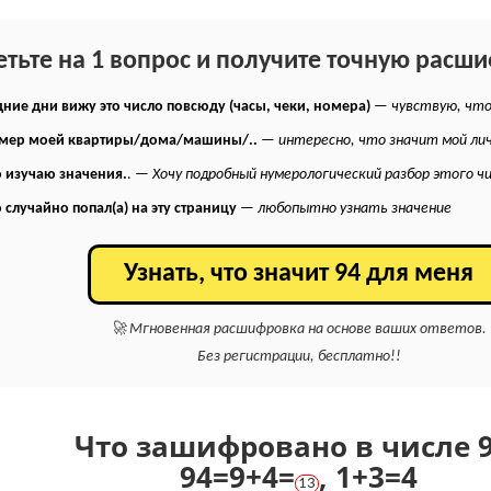
етьте на 1 вопрос и получите точную расш
ние дни вижу это число повсюду (часы, чеки, номера)
—
чувствую, что
омер моей квартиры/дома/машины/..
—
интересно, что значит мой ли
 изучаю значения.
. —
Хочу подробный нумерологический разбор этого ч
 случайно попал(а) на эту страницу
—
любопытно узнать значение
Узнать, что значит 94 для меня
🚀 Мгновенная расшифровка на основе ваших ответов.
Без регистрации, бесплатно!!
Что зашифровано в числе 9
94
=
9+
4
=
,
1+
3
=
4
13