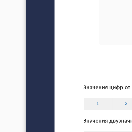
Значения цифр от 
1
2
Значения двузначн