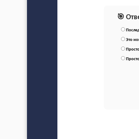
🎯 Отв
Послед
Это н
Просто
Просто