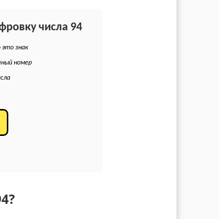
ифровку числа 94
 это знак
чный номер
исла
4?