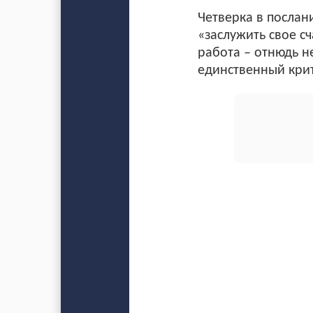
Четверка в послан
«заслужить свое с
работа – отнюдь н
единственный крит