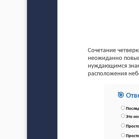
Сочетание четверк
неожиданно повыси
нуждающимся знако
расположения небе
🎯 Отв
Послед
Это н
Просто
Просто