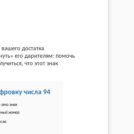
 вашего достатка
нуть» его дарителям: помочь
читься, что этот знак
ифровку числа 94
 это знак
чный номер
исла