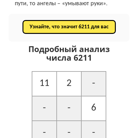
пути, то ангелы – «умывают руки».
Узнайте, что значит 6211 для вас
Подробный анализ
числа 6211
11
2
-
-
-
6
-
-
-