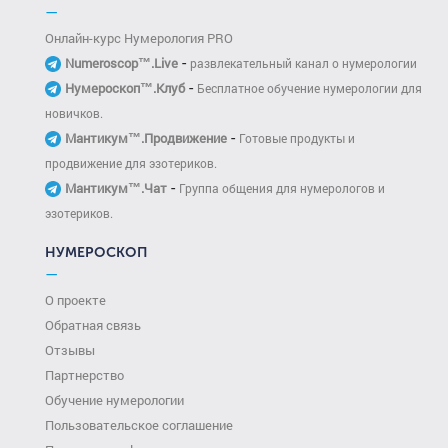
—
Онлайн-курс Нумерология PRO
-
Numeroscop™.Live
развлекательный канал о нумерологии
-
Нумероскоп™.Клуб
Бесплатное обучение нумерологии для
новичков.
-
Мантикум™.Продвижение
Готовые продукты и
продвижение для эзотериков.
-
Мантикум™.Чат
Группа общения для нумерологов и
эзотериков.
НУМЕРОСКОП
—
О проекте
Обратная связь
Отзывы
Партнерство
Обучение нумерологии
Пользовательское соглашение