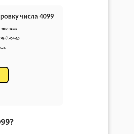
фровку числа 4099
 это знак
чный номер
исла
99?