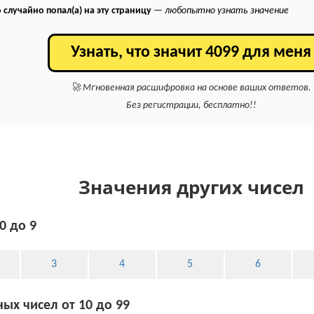
 случайно попал(а) на эту страницу
—
любопытно узнать значение
Узнать, что значит 4099 для меня
🚀 Мгновенная расшифровка на основе ваших ответов.
Без регистрации, бесплатно!!
Значения других чисел
0 до 9
3
4
5
6
ых чисел от 10 до 99