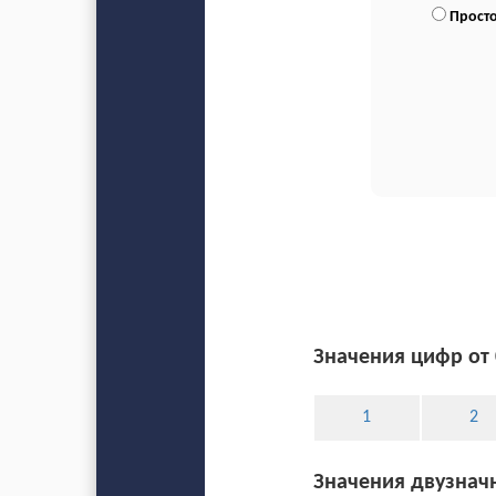
Просто
Значения цифр от 
1
2
Значения двузначн