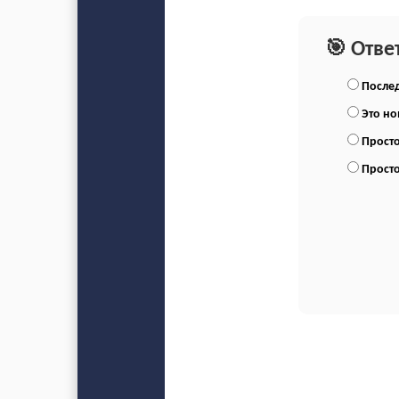
🎯 Отве
Послед
Это н
Просто
Просто