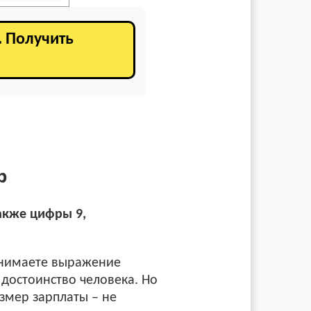
. Получить
р
акже цифры 9,
понимаете выражение
 достоинство человека. Но
азмер зарплаты – не