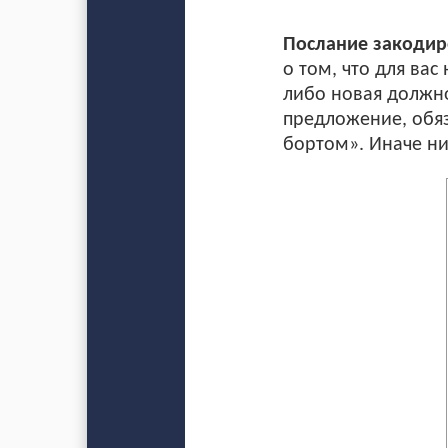
Послание закодиро
о том, что для ва
либо новая должно
предложение, обяза
бортом». Иначе ни