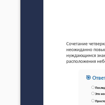
Сочетание четверк
неожиданно повыси
нуждающимся знако
расположения небе
🎯 Отве
Послед
Это н
Просто