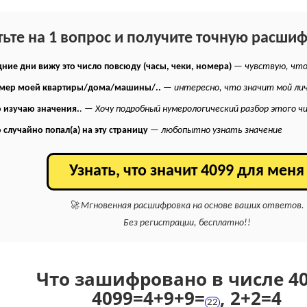
тьте на 1 вопрос и получите точную расши
ние дни вижу это число повсюду (часы, чеки, номера)
—
чувствую, что
омер моей квартиры/дома/машины/..
—
интересно, что значит мой ли
 изучаю значения.
. —
Хочу подробный нумерологический разбор этого ч
 случайно попал(а) на эту страницу
—
любопытно узнать значение
Узнать, что значит 4099 для меня
🚀 Мгновенная расшифровка на основе ваших ответов.
Без регистрации, бесплатно!!
Что зашифровано в числе 40
4099
=
4+
9+
9
=
,
2+
2
=
4
22