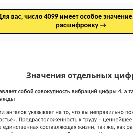
Для вас, число 4099 имеет особое значение
расшифровку →
Значения отдельных циф
авляет собой совокупность вибраций цифры 4, а т
важды
ии ангелов указывает на то, что вы неправильно 
частье». Предрасположенность к труду – ценнейшее
е единственная составляющая жизни, так же, как р