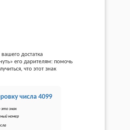
 вашего достатка
нуть» его дарителям: помочь
читься, что этот знак
фровку числа 4099
 это знак
чный номер
исла