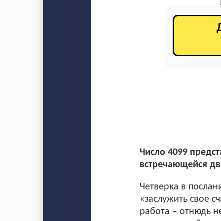
Число 4099 предст
встречающейся д
Четверка в послан
«заслужить свое с
работа – отнюдь н