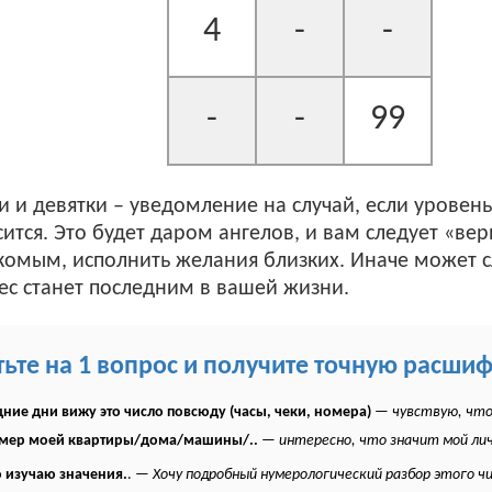
4
-
-
-
-
99
и и девятки – уведомление на случай, если уровень
тся. Это будет даром ангелов, и вам следует «вер
мым, исполнить желания близких. Иначе может слу
с станет последним в вашей жизни.
тьте на 1 вопрос и получите точную расши
ние дни вижу это число повсюду (часы, чеки, номера)
—
чувствую, что
омер моей квартиры/дома/машины/..
—
интересно, что значит мой ли
 изучаю значения.
. —
Хочу подробный нумерологический разбор этого ч