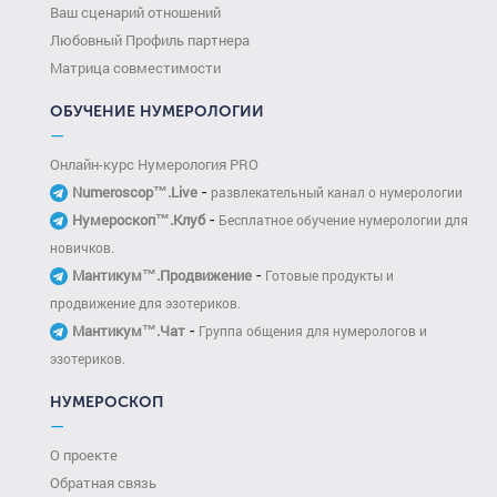
Ваш сценарий отношений
Любовный Профиль партнера
Матрица совместимости
ОБУЧЕНИЕ НУМЕРОЛОГИИ
—
Онлайн-курс Нумерология PRO
-
Numeroscop™.Live
развлекательный канал о нумерологии
-
Нумероскоп™.Клуб
Бесплатное обучение нумерологии для
новичков.
-
Мантикум™.Продвижение
Готовые продукты и
продвижение для эзотериков.
-
Мантикум™.Чат
Группа общения для нумерологов и
эзотериков.
НУМЕРОСКОП
—
О проекте
Обратная связь