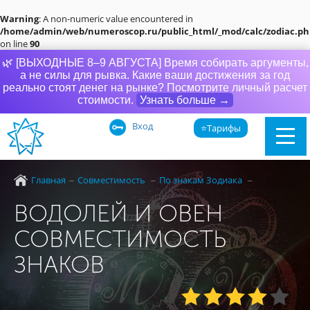
Warning
: A non-numeric value encountered in
/home/admin/web/numeroscop.ru/public_html/_mod/calc/zodiac.ph
on line
90
🌿 [ВЫХОДНЫЕ 8–9 АВГУСТА] Время собирать аргументы,
а не силы для рывка. Какие ваши достижения за год
реально стоят денег на рынке? Посмотрите личный расчет
стоимости.
Узнать больше →
Вход
⭐Тарифы
Главная
Совместимость
По знакам Зодиака
ВОДОЛЕЙ И ОВЕН
СОВМЕСТИМОСТЬ
ЗНАКОВ