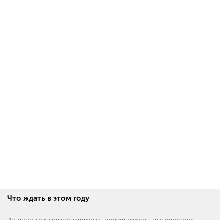
Что ждать в этом году
За один год можно прожить целую жизнь, интересную,