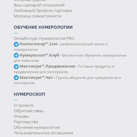
Ваш сценарий отношений
Любовный Профиль партнера
Матрица совместимости
ОБУЧЕНИЕ НУМЕРОЛОГИИ
—
Онлайн-курс Нумерология PRO
Numeroscop™.Live
-
развлекательный канал о
нумерологии
Нумероскоп™.Клуб
-
Бесплатное обучение нумерологии
для новичков.
Мантикум™.Продвижение
-
Готовые продукты и
продвижение для эзотериков.
Мантикум™.Чат
-
Группа общения для нумерологов и
эзотериков.
НУМЕРОСКОП
—
О проекте
Обратная связь
Отзывы
Партнерство
Обучение нумерологии
Пользовательское соглашение