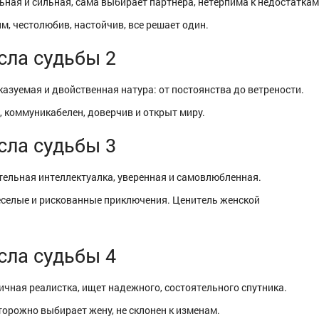
ная и сильная, сама выбирает партнера, нетерпима к недостаткам
м, честолюбив, настойчив, все решает один.
сла судьбы 2
азуемая и двойственная натура: от постоянства до ветрености.
 коммуникабелен, доверчив и открыт миру.
сла судьбы 3
ельная интеллектуалка, уверенная и самовлюбленная.
селые и рискованные приключения. Ценитель женской
сла судьбы 4
чная реалистка, ищет надежного, состоятельного спутника.
торожно выбирает жену, не склонен к изменам.