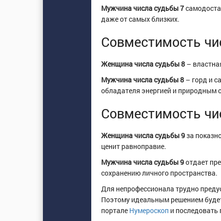
Мужчина числа судьбы 7
самодостат
даже от самых близких.
Совместимость чи
Женщина числа судьбы 8
– властная
Мужчина числа судьбы 8
– горд и с
обладателя энергией и природным 
Совместимость чи
Женщина числа судьбы 9
за показн
ценит равноправие.
Мужчина числа судьбы 9
отдает пре
сохранению личного пространства.
Для непрофессионала трудно преду
Поэтому идеальным решением будет
портале
Нумероскоп
и последовать