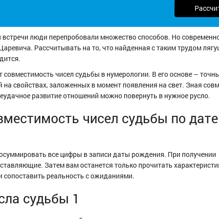
Рассчи
 встречи люди перепробовали множество способов. Но современн
Царевича. Рассчитывать на то, что найденная с таким трудом лягу
дится.
 совместимость чисел судьбы в нумерологии. В его основе – точн
 на свойствах, заложенных в момент появления на свет. Зная сов
еудачное развитие отношений можно повернуть в нужное русло.
вместимость чисел судьбы по дате
осуммировать все цифры в записи даты рождения. При получении
составляющие. Затем вам останется только прочитать характеристи
 и сопоставить реальность с ожиданиями.
сла судьбы 1