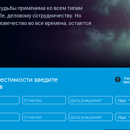
судьбы применима ко всем типам
бе, деловому сотрудничеству. Но
овечество во все времена, остается
Ка
местимости введите
вве
в