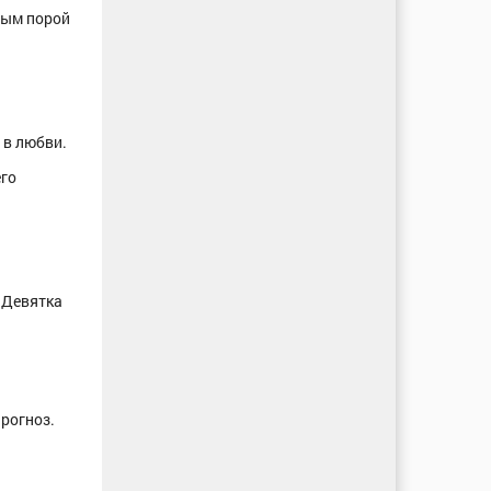
тым порой
 в любви.
его
 Девятка
рогноз.