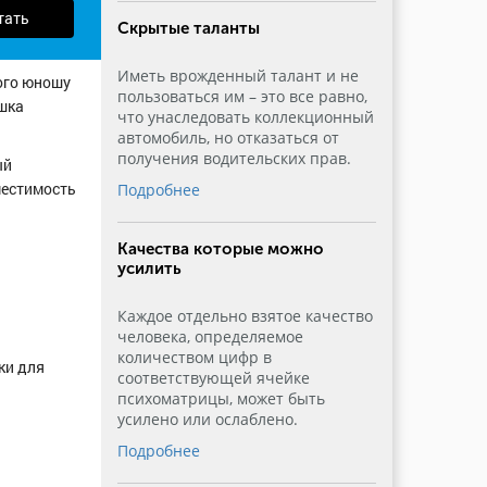
тать
Скрытые таланты
Иметь врожденный талант и не
ого юношу
пользоваться им – это все равно,
шка
что унаследовать коллекционный
автомобиль, но отказаться от
получения водительских прав.
ый
местимость
Подробнее
Качества которые можно
усилить
Каждое отдельно взятое качество
человека, определяемое
количеством цифр в
ки для
соответствующей ячейке
психоматрицы, может быть
усилено или ослаблено.
Подробнее