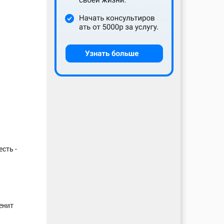
сть -
енит