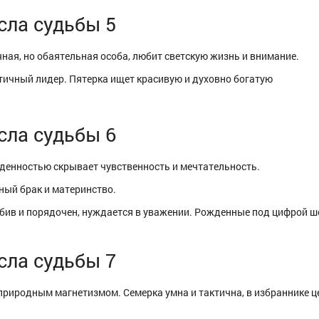
сла судьбы 5
ная, но обаятельная особа, любит светскую жизнь и внимание.
ичный лидер. Пятерка ищет красивую и духовно богатую
сла судьбы 6
денностью скрывает чувственность и мечтательность.
ный брак и материнство.
ив и порядочен, нуждается в уважении. Рожденные под цифрой ше
сла судьбы 7
риродным магнетизмом. Семерка умна и тактична, в избраннике ц