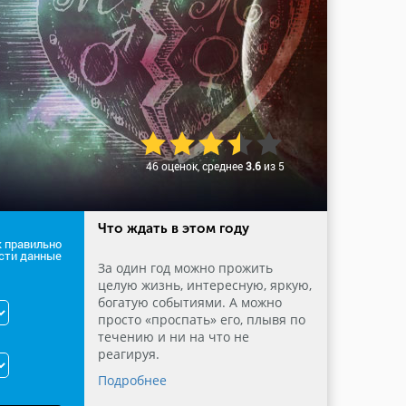
46 оценок, среднее
3.6
из 5
Что ждать в этом году
к правильно
сти данные
За один год можно прожить
целую жизнь, интересную, яркую,
богатую событиями. А можно
просто «проспать» его, плывя по
течению и ни на что не
реагируя.
Подробнее