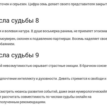
очен и серьезен. Цифра семь делает своего представителя закры
сла судьбы 8
 и волевая натура. В душе восьмерка ранима, не приемлет эгоизма
амоуверен, склонен к подавлению партнерши. Восемь наделяет сво
обаянием.
сла судьбы 9
ой невозмутимостью скрывает страстные эмоции. В брачном союзе
дпочтение интеллекту и духовности. Девять стремится к свободе и
смотреть нюансы развития событий, даже зная нумерологическийп
 рассчитать совместимость по числам судьбы онлайн на
 полученным рекомендациям.