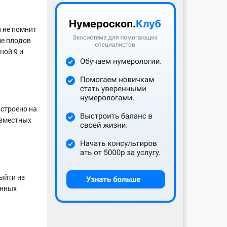
и не помнит
ше плодов
ной 9 и
остроено на
овместных
ыйти из
енных