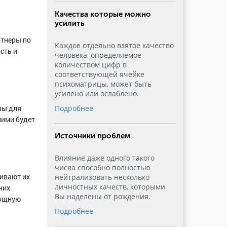
Качества которые можно
усилить
ртнеры по
Каждое отдельно взятое качество
сть и
человека, определяемое
количеством цифр в
соответствующей ячейке
психоматрицы, может быть
усилено или ослаблено.
лы для
Подробнее
ними будет
Источники проблем
Влияние даже одного такого
числа способно полностью
ивают их
нейтрализовать несколько
личностных качеств, которыми
них
Вы наделены от рождения.
мощную
Подробнее