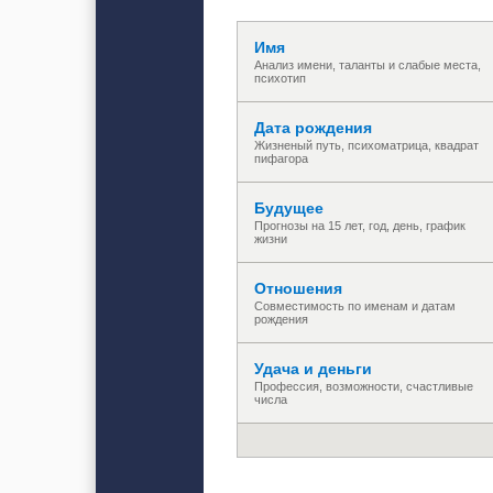
Имя
Анализ имени, таланты и слабые места,
психотип
Дата рождения
Жизненый путь, психоматрица, квадрат
пифагора
Будущее
Прогнозы на 15 лет, год, день, график
жизни
Отношения
Совместимость по именам и датам
рождения
Удача и деньги
Профессия, возможности, счастливые
числа