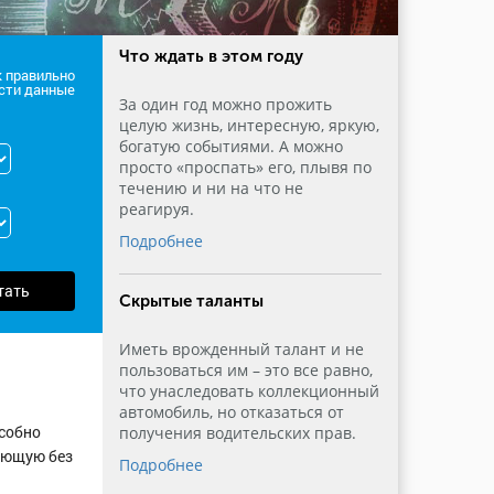
Что ждать в этом году
к правильно
сти данные
За один год можно прожить
целую жизнь, интересную, яркую,
богатую событиями. А можно
просто «проспать» его, плывя по
течению и ни на что не
реагируя.
Подробнее
тать
Скрытые таланты
Иметь врожденный талант и не
пользоваться им – это все равно,
что унаследовать коллекционный
автомобиль, но отказаться от
особно
получения водительских прав.
ающую без
Подробнее