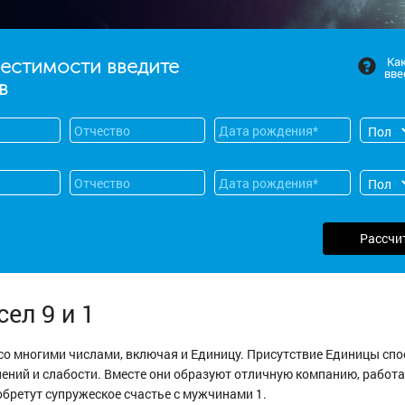
Ка
местимости введите
вве
в
Рассчи
ел 9 и 1
со многими числами, включая и Единицу. Присутствие Единицы сп
ений и слабости. Вместе они образуют отличную компанию, работ
обретут супружеское счастье с мужчинами 1.