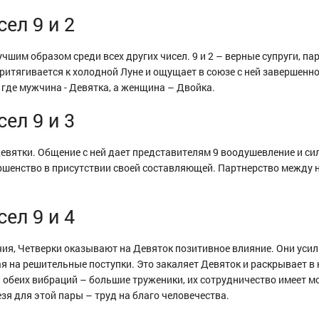
ел 9 и 2
чшим образом среди всех других чисел. 9 и 2 – верные супруги, па
притягивается к холодной Луне и ощущает в союзе с ней завершенно
, где мужчина - Девятка, а женщина – Двойка.
ел 9 и 3
Девятки. Общение с ней дает представителям 9 воодушевление и си
ершенство в присутствии своей составляющей. Партнерство между 
ел 9 и 4
я, Четверки оказывают на Девяток позитивное влияние. Они усил
 на решительные поступки. Это закаляет Девяток и раскрывает в 
 обеих вибраций – большие труженики, их сотрудничество имеет 
зя для этой пары – труд на благо человечества.