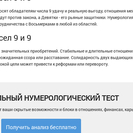
носят обладателям числа 9 удачу и реальную выгоду, отношения м
ут против закона, а Девятки - его рьяные защитники. Нумерология
рудничества с Восьмерками в любой из областей.
ел 9 и 9
 ни значительных приобретений. Стабильные и длительные отношени
еожиданная ссора или расставание. Солидарность двух выдающих
окой цели может привести к реформам или перевороту.
ЛЬНЫЙ НУМЕРОЛОГИЧЕСКИЙ ТЕСТ
т ваши скрытые возможности и блоки в отношениях, финансах, кар
Получить анализ бесплатно