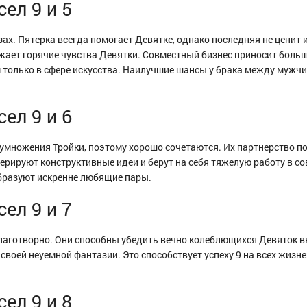
ел 9 и 5
зах. Пятерка всегда помогает Девятке, однако последняя не ценит 
жает горячие чувства Девятки. Совместный бизнес приносит боль
только в сфере искусства. Наилучшие шансы у брака между мужчи
ел 9 и 6
 умножения Тройки, поэтому хорошо сочетаются. Их партнерство п
ерируют конструктивные идеи и берут на себя тяжелую работу в с
бразуют искренне любящие пары.
ел 9 и 7
лаготворно. Они способны убедить вечно колеблющихся Девяток в
своей неуемной фантазии. Это способствует успеху 9 на всех жизн
ел 9 и 8