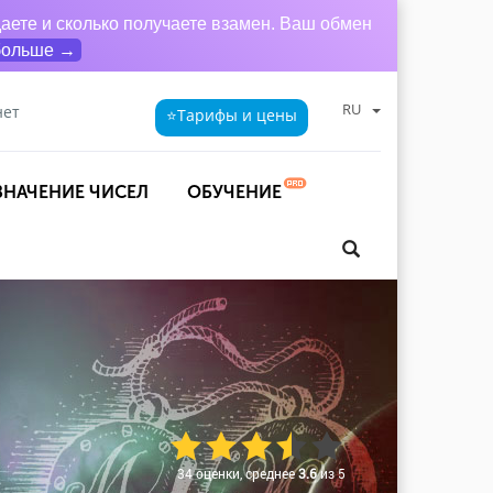
аете и сколько получаете взамен. Ваш обмен
больше →
RU
нет
⭐Тарифы
и цены
ЗНАЧЕНИЕ ЧИСЕЛ
ОБУЧЕНИЕ
34 оценки, среднее
3.6
из 5