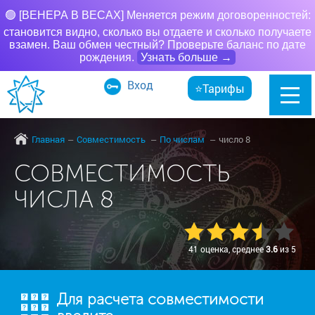
🟢 [ВЕНЕРА В ВЕСАХ] Меняется режим договоренностей:
становится видно, сколько вы отдаете и сколько получаете
взамен. Ваш обмен честный? Проверьте баланс по дате
рождения.
Узнать больше →
Вход
⭐Тарифы
Главная
Совместимость
По числам
число 8
СОВМЕСТИМОСТЬ
ЧИСЛА 8
41 оценка, среднее
3.6
из 5
Для расчета совместимости