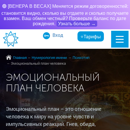
🟢 [ВЕНЕРА В ВЕСАХ] Меняется режим договоренностей:
становится видно, сколько вы отдаете и сколько получаете
взамен. Ваш обмен честный? Проверьте баланс по дате
рождения.
Узнать больше →
Вход
⭐Тарифы
Главная
Нумерология имени
Психотип
Эмоциональный план человека
ЭМОЦИОНАЛЬНЫЙ
ПЛАН ЧЕЛОВЕКА
Эмоциональный план – это отношение
человека к миру на уровне чувств и
импульсивных реакций. Гнев, обида,