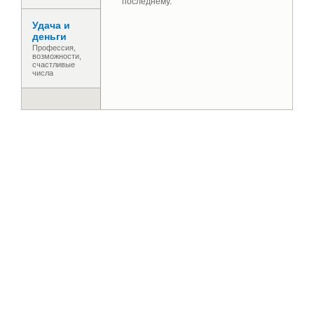
последнему.
Удача и
деньги
Профессия,
возможности,
счастливые
числа