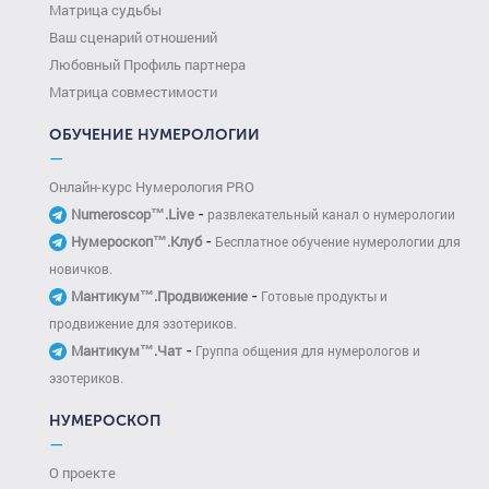
Матрица судьбы
Ваш сценарий отношений
Любовный Профиль партнера
Матрица совместимости
ОБУЧЕНИЕ НУМЕРОЛОГИИ
—
Онлайн-курс Нумерология PRO
-
Numeroscop™.Live
развлекательный канал о нумерологии
-
Нумероскоп™.Клуб
Бесплатное обучение нумерологии для
новичков.
-
Мантикум™.Продвижение
Готовые продукты и
продвижение для эзотериков.
-
Мантикум™.Чат
Группа общения для нумерологов и
эзотериков.
НУМЕРОСКОП
—
О проекте