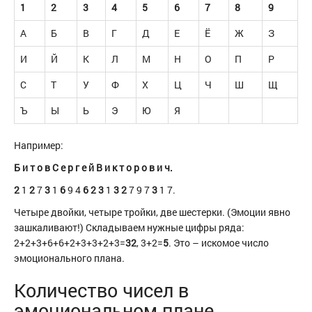
1
2
3
4
5
6
7
8
9
А
Б
В
Г
Д
Е
Ё
Ж
З
И
Й
К
Л
М
Н
О
П
Р
С
Т
У
Ф
Х
Ц
Ч
Ш
Щ
Ъ
Ы
Ь
Э
Ю
Я
Например:
Б и т о в С е р г е й В и к т о р о в и ч.
2
1
2
7
3
1
6
9 4
6 2 3
1
3 2
7 9 7
3
1 7.
Четыре двойки, четыре тройки, две шестерки. (Эмоции явно
зашкаливают!) Складываем нужные цифры ряда:
2+2+3+6+6+2+3+3+2+3=
32
, 3+2=
5
. Это – искомое число
эмоционального плана.
Количество чисел в
эмоциональном плане