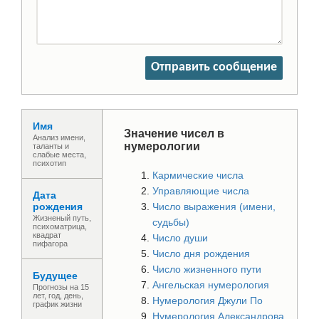
Отправить сообщение
Имя
Значение чисел в
Анализ имени,
нумерологии
таланты и
слабые места,
психотип
Кармические числа
Управляющие числа
Дата
рождения
Число выражения (имени,
Жизненый путь,
судьбы)
психоматрица,
квадрат
Число души
пифагора
Число дня рождения
Число жизненного пути
Будущее
Ангельская нумерология
Прогнозы на 15
лет, год, день,
Нумерология Джули По
график жизни
Нумерология Александрова