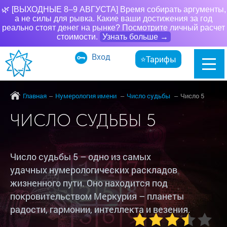
🌿 [ВЫХОДНЫЕ 8–9 АВГУСТА] Время собирать аргументы,
а не силы для рывка. Какие ваши достижения за год
реально стоят денег на рынке? Посмотрите личный расчет
стоимости.
Узнать больше →
Вход
⭐Тарифы
Главная
Нумерология имени
Число судьбы
Число 5
ЧИСЛО СУДЬБЫ 5
Число судьбы 5 – одно из самых
удачных нумерологических раскладов
жизненного пути. Оно находится под
покровительством Меркурия – планеты
радости, гармонии, интеллекта и везения.