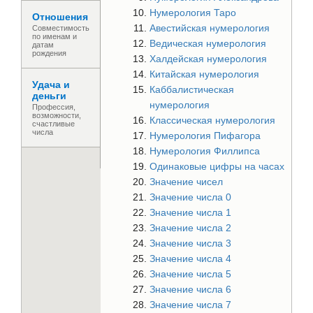
Нумерология Таро
Отношения
Авестийская нумерология
Совместимость
по именам и
Ведическая нумерология
датам
рождения
Халдейская нумерология
Китайская нумерология
Удача и
Каббалистическая
деньги
нумерология
Профессия,
возможности,
Классическая нумерология
счастливые
числа
Нумерология Пифагора
Нумерология Филлипса
Одинаковые цифры на часах
Значение чисел
Значение числа 0
Значение числа 1
Значение числа 2
Значение числа 3
Значение числа 4
Значение числа 5
Значение числа 6
Значение числа 7