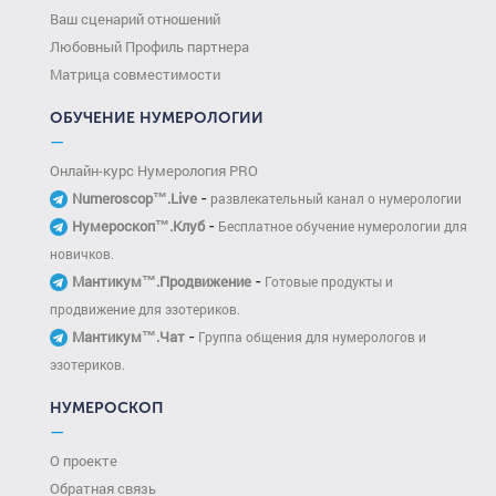
Ваш сценарий отношений
Любовный Профиль партнера
Матрица совместимости
ОБУЧЕНИЕ НУМЕРОЛОГИИ
—
Онлайн-курс Нумерология PRO
-
Numeroscop™.Live
развлекательный канал о нумерологии
-
Нумероскоп™.Клуб
Бесплатное обучение нумерологии для
новичков.
-
Мантикум™.Продвижение
Готовые продукты и
продвижение для эзотериков.
-
Мантикум™.Чат
Группа общения для нумерологов и
эзотериков.
НУМЕРОСКОП
—
О проекте
Обратная связь