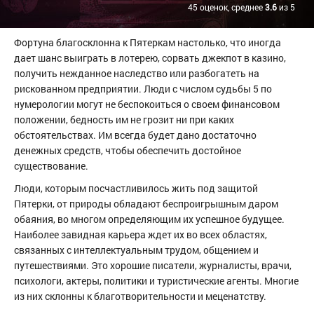
45 оценок, среднее
3.6
из 5
Фортуна благосклонна к Пятеркам настолько, что иногда
дает шанс выиграть в лотерею, сорвать джекпот в казино,
получить нежданное наследство или разбогатеть на
рискованном предприятии. Люди с числом судьбы 5 по
нумерологии могут не беспокоиться о своем финансовом
положении, бедность им не грозит ни при каких
обстоятельствах. Им всегда будет дано достаточно
денежных средств, чтобы обеспечить достойное
существование.
Люди, которым посчастливилось жить под защитой
Пятерки, от природы обладают беспроигрышным даром
обаяния, во многом определяющим их успешное будущее.
Наиболее завидная карьера ждет их во всех областях,
связанных с интеллектуальным трудом, общением и
путешествиями. Это хорошие писатели, журналисты, врачи,
психологи, актеры, политики и туристические агенты. Многие
из них склонны к благотворительности и меценатству.