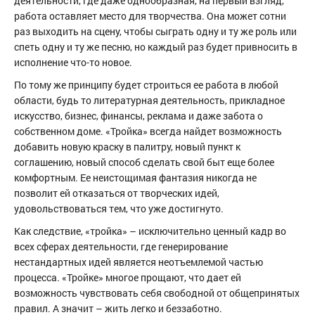
деятельности, где даже однообразная, на первый взгляд,
работа оставляет место для творчества. Она может сотни
раз выходить на сцену, чтобы сыграть одну и ту же роль или
спеть одну и ту же песню, но каждый раз будет привносить в
исполнение что-то новое.
По тому же принципу будет строиться ее работа в любой
области, будь то литературная деятельность, прикладное
искусство, бизнес, финансы, реклама и даже забота о
собственном доме. «Тройка» всегда найдет возможность
добавить новую краску в палитру, новый пункт к
соглашению, новый способ сделать свой быт еще более
комфортным. Ее неистощимая фантазия никогда не
позволит ей отказаться от творческих идей,
удовольствоваться тем, что уже достигнуто.
Как следствие, «тройка» – исключительно ценный кадр во
всех сферах деятельности, где генерирование
нестандартных идей является неотъемлемой частью
процесса. «Тройке» многое прощают, что дает ей
возможность чувствовать себя свободной от общепринятых
правил. А значит – жить легко и беззаботно.