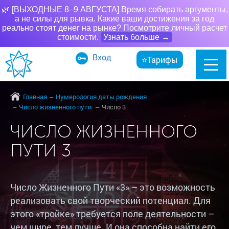
🌿 [ВЫХОДНЫЕ 8–9 АВГУСТА] Время собирать аргументы,
а не силы для рывка. Какие ваши достижения за год
реально стоят денег на рынке? Посмотрите личный расчет
стоимости.
Узнать больше →
Вход
⭐Тарифы
Главная
Нумерология даты рождения
Число жизненного пути
Число 3
ЧИСЛО ЖИЗНЕННОГО
ПУТИ 3
Число Жизненного Пути «3» – это возможность
реализовать свой творческий потенциал. Для
этого «тройке» требуется поле деятельности –
чем шире, тем лучше. И она способна найти его