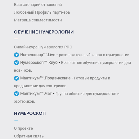
Ваш сценарий отношений
Любовный Профиль партнера
Матрица совместимости
ОБУЧЕНИЕ НУМЕРОЛОГИИ
—
Онлайн-курс Нумерология PRO
-
Numeroscop™.Live
развлекательный канал о нумерологии
-
Нумероскоп™.Клуб
Бесплатное обучение нумерологии для
новичков.
-
Мантикум™.Продвижение
Готовые продукты и
продвижение для эзотериков.
-
Мантикум™.Чат
Группа общения для нумерологов и
эзотериков.
НУМЕРОСКОП
—
О проекте
Обратная связь