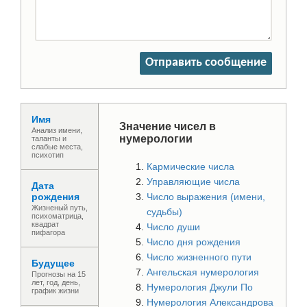
Отправить сообщение
Имя
Значение чисел в
Анализ имени,
нумерологии
таланты и
слабые места,
психотип
Кармические числа
Управляющие числа
Дата
рождения
Число выражения (имени,
Жизненый путь,
судьбы)
психоматрица,
квадрат
Число души
пифагора
Число дня рождения
Число жизненного пути
Будущее
Ангельская нумерология
Прогнозы на 15
лет, год, день,
Нумерология Джули По
график жизни
Нумерология Александрова