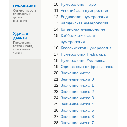
Нумерология Таро
Отношения
Авестийская нумерология
Совместимость
по именам и
Ведическая нумерология
датам
рождения
Халдейская нумерология
Китайская нумерология
Удача и
Каббалистическая
деньги
нумерология
Профессия,
возможности,
Классическая нумерология
счастливые
числа
Нумерология Пифагора
Нумерология Филлипса
Одинаковые цифры на часах
Значение чисел
Значение числа 0
Значение числа 1
Значение числа 2
Значение числа 3
Значение числа 4
Значение числа 5
Значение числа 6
Значение числа 7