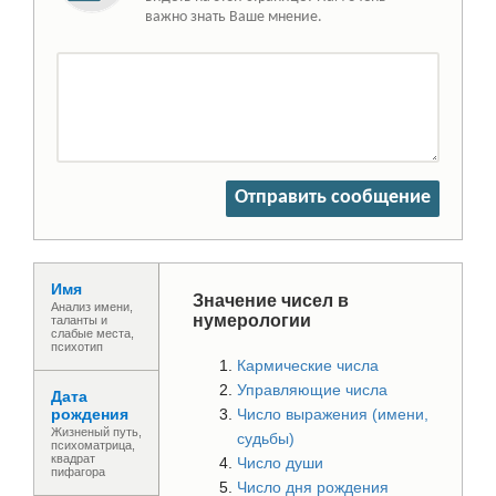
важно знать Ваше мнение.
Отправить сообщение
Имя
Значение чисел в
Анализ имени,
нумерологии
таланты и
слабые места,
психотип
Кармические числа
Управляющие числа
Дата
рождения
Число выражения (имени,
Жизненый путь,
судьбы)
психоматрица,
квадрат
Число души
пифагора
Число дня рождения