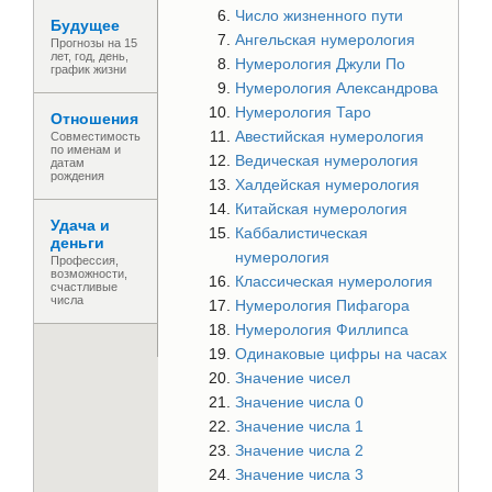
Число жизненного пути
Будущее
Ангельская нумерология
Прогнозы на 15
лет, год, день,
Нумерология Джули По
график жизни
Нумерология Александрова
Нумерология Таро
Отношения
Авестийская нумерология
Совместимость
по именам и
Ведическая нумерология
датам
рождения
Халдейская нумерология
Китайская нумерология
Удача и
Каббалистическая
деньги
нумерология
Профессия,
возможности,
Классическая нумерология
счастливые
числа
Нумерология Пифагора
Нумерология Филлипса
Одинаковые цифры на часах
Значение чисел
Значение числа 0
Значение числа 1
Значение числа 2
Значение числа 3